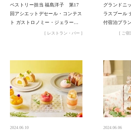
ペストリー担当 福島洋子 第17
グランドニッ
回アシエットデセール・コンテス
ラスプール 
ト ガストロノミー・ジェラート
付宿泊プラン
賞 受賞
プール プラ
[ レストラン・バー ]
[ ご宿
2024.06.10
2024.06.06