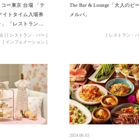
コー東京 台場 「テ
The Bar & Lounge「大人のピ
ナイトタイム入場券
メルバ」
」 「レストラン＆
ン」
泊 ]
[ レストラン・バー ]
[ レストラン・バ
[ インフォメーション ]
2024.06.03