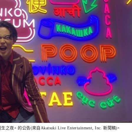
(來自Akatsuki Live Entertainment, Inc. 新聞稿)。