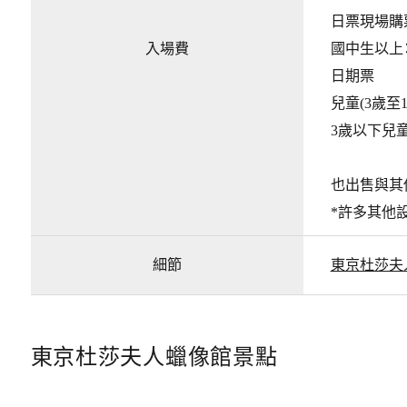
日票現場購
入場費
國中生以上：2
日期票
兒童(3歲至1
3歲以下兒
也出售與其
*許多其他
細節
東京杜莎夫
東京杜莎夫人蠟像館景點