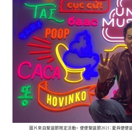
圖片來自聖誕節限定活動+ 便便聖誕節2021：愛與便便誕生之夜+ 的公告