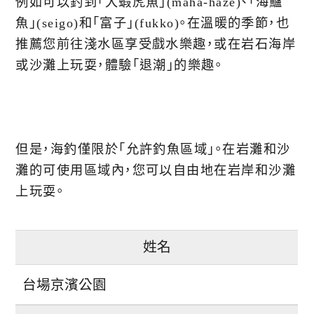
例如可以釣到「大蝦虎魚」(maha-haze)、「海鱸
魚」(seigo)和「富子」(fukko)。在溫暖的季節，也
推薦您前往淺水區享受戲水樂趣，或在岩石海岸
或沙灘上玩耍，體驗「退潮」的樂趣。
但是，海釣僅限於「允許釣魚區域」。在岩灘和沙
灘的可使用區域內，您可以自由地在岩岸和沙灘
上玩耍。
姓名
台場京濱公園