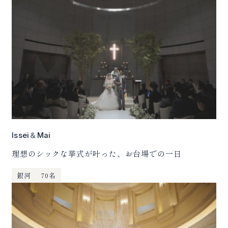
Issei＆Mai
理想のシックな挙式が叶った、お台場での一日
銀河
70名