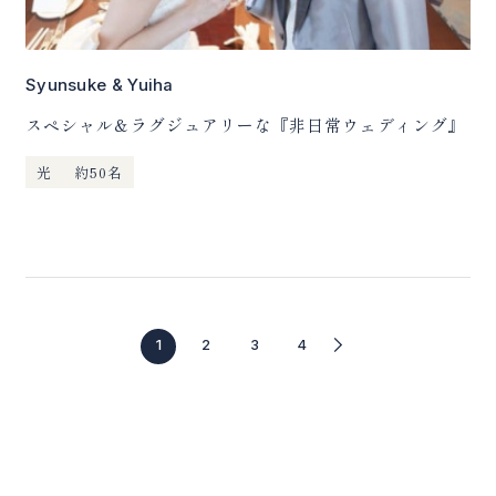
03-5500-4600
Syunsuke & Yuiha
スペシャル＆ラグジュアリーな『非日常ウェディング』
光
約50名
次
ペ
1
2
3
4
の
ー
1
ジ
0
の
件
移